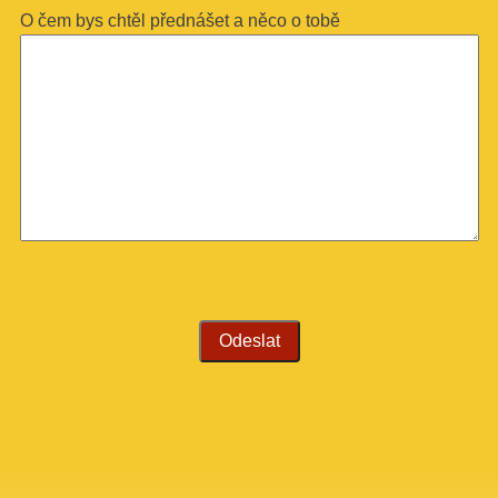
O čem bys chtěl přednášet a něco o tobě
Ponechte toto pole prázdné.