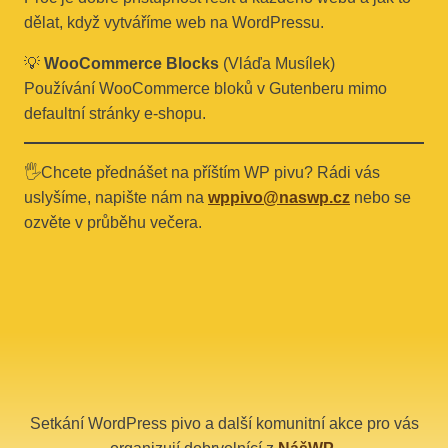
dělat, když vytváříme web na WordPressu.
💡
WooCommerce Blocks
(Vláďa Musílek)
Používání WooCommerce bloků v Gutenberu mimo
defaultní stránky e-shopu.
🖐Chcete přednášet na příštím WP pivu? Rádi vás
uslyšíme, napište nám na
wppivo@naswp.cz
nebo se
ozvěte v průběhu večera.
Setkání WordPress pivo a další komunitní akce pro vás