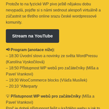
Protože to na fyzické WP pivo ještě nějakou dobu
nevypadá, pojďte si s námi sednout alespoň virtuálně a
zúčastnit se třetího online srazu české wordpressové
komunity.
Stream na YouTube
📢 Program (anotace níže):
– 18:30 Úvodní slovo a novinky ze světa WordPressu
(Karolína Vyskočilová)
– 18:50 Přístupnost WP webů pro začátečníky (Míša a
Pavel Vrankovi)
– 19:30 WooCommerce blocks (Vláďa Musílek)
– 20:10 “Afterparty
💡
Přístupnost WP webů pro začátečníky
(Míša a
Pavel Vrankovi)
Proč je dobré přístupnost řešit u každého webu a jak to