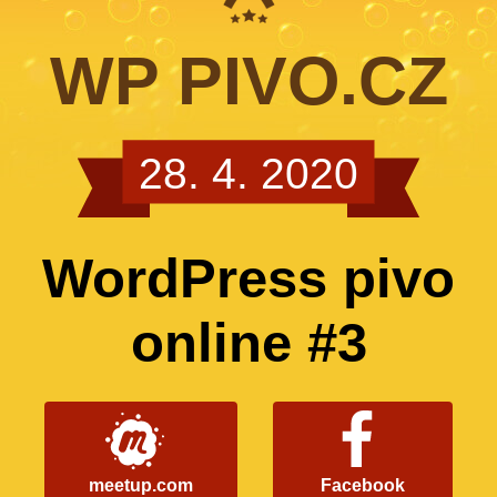
WP PIVO.CZ
28. 4. 2020
WordPress pivo
online #3
meetup.com
Facebook