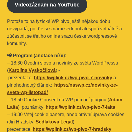
Videozáznam na YouTube
Protože to na fyzické WP pivo ještě nějakou dobu
nevypadá, pojďte si s námi sednout alespoň virtuálně a
zúčastnit se třetího online srazu české wordpressové
komunity.
📢 Program (anotace níže):
– 18:30 Úvodní slovo a novinky ze světa WordPressu
(
Karolína Vyskočilová
) -
prezentace:
https://wplink.cz/wp-pivo-7-novinky
a
plnohodnotný článek:
https://naswp.cz/novinky-ze-
sveta-wp-listopad/
– 18:50 Cookie Consent na WP pomocí pluginu (
Adam
Laita
), poznámky:
https://wplink.cz/wp-pivo-7-laita
– 19:30 Vítej cookie banere, aneb právní úprava cookies
(Jiří Hradský,
Sedlakova Legal
),
prezentace:
https://wplink.cz/wp-pivo-7-hradsky